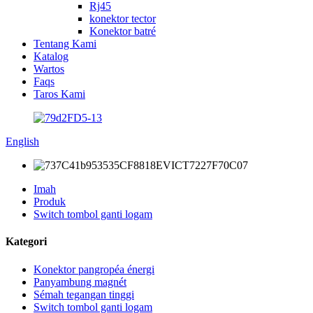
Rj45
konektor tector
Konektor batré
Tentang Kami
Katalog
Wartos
Faqs
Taros Kami
English
Imah
Produk
Switch tombol ganti logam
Kategori
Konektor pangropéa énergi
Panyambung magnét
Sémah tegangan tinggi
Switch tombol ganti logam