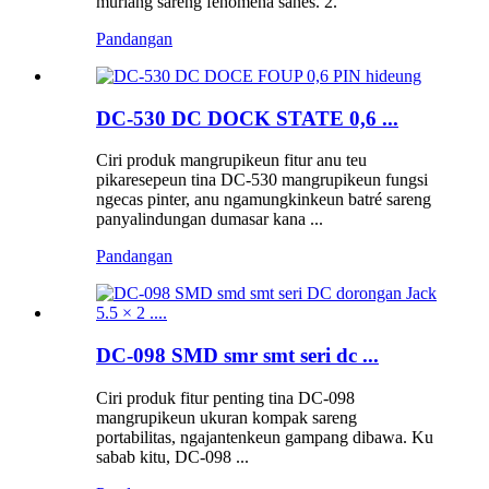
muriang sareng fenomena sanés. 2.
Pandangan
DC-530 DC DOCK STATE 0,6 ...
Ciri produk mangrupikeun fitur anu teu
pikaresepeun tina DC-530 mangrupikeun fungsi
ngecas pinter, anu ngamungkinkeun batré sareng
panyalindungan dumasar kana ...
Pandangan
DC-098 SMD smr smt seri dc ...
Ciri produk fitur penting tina DC-098
mangrupikeun ukuran kompak sareng
portabilitas, ngajantenkeun gampang dibawa. Ku
sabab kitu, DC-098 ...