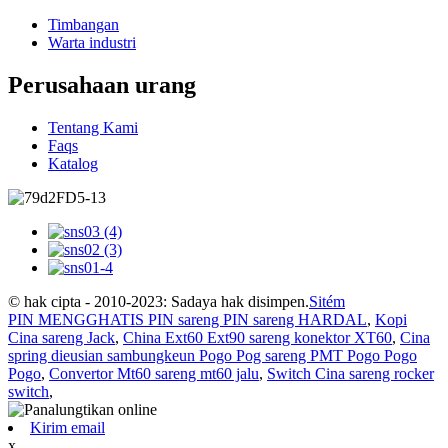
Timbangan
Warta industri
Perusahaan urang
Tentang Kami
Faqs
Katalog
© hak cipta - 2010-2023: Sadaya hak disimpen.
Sitém
PIN MENGGHATIS ​​PIN sareng PIN sareng HARDAL
,
Kopi
Cina sareng Jack
,
China Ext60 Ext90 sareng konektor XT60
,
Cina
spring dieusian sambungkeun Pogo Pog sareng PMT Pogo Pogo
Pogo
,
Convertor Mt60 sareng mt60 jalu
,
Switch Cina sareng rocker
switch
,
Kirim email
x