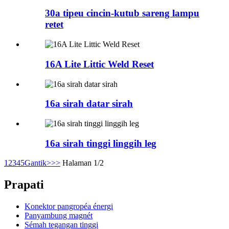
30a tipeu cincin-kutub sareng lampu
retet
16A Lite Littic Weld Reset
16a sirah datar sirah
16a sirah tinggi linggih leg
1
2
3
4
5
Gantik>
>>
Halaman 1/2
Prapati
Konektor pangropéa énergi
Panyambung magnét
Sémah tegangan tinggi