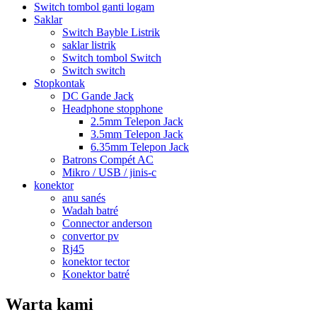
Switch tombol ganti logam
Saklar
Switch Bayble Listrik
saklar listrik
Switch tombol Switch
Switch switch
Stopkontak
DC Gande Jack
Headphone stopphone
2.5mm Telepon Jack
3.5mm Telepon Jack
6.35mm Telepon Jack
Batrons Compét AC
Mikro / USB / jinis-c
konektor
anu sanés
Wadah batré
Connector anderson
convertor pv
Rj45
konektor tector
Konektor batré
Warta kami