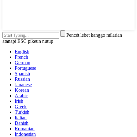
Pencét lebet kanggo milarian
atanapi ESC pikeun nutup
English
French
German
Portuguese
Spanish
Russian
Japanese
Korean
Arabic
Irish
Greek
Turkish
Italian
Danish
Romanian
Indonesian