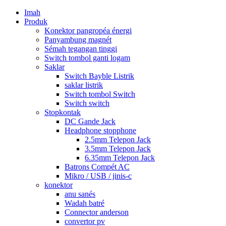
Imah
Produk
Konektor pangropéa énergi
Panyambung magnét
Sémah tegangan tinggi
Switch tombol ganti logam
Saklar
Switch Bayble Listrik
saklar listrik
Switch tombol Switch
Switch switch
Stopkontak
DC Gande Jack
Headphone stopphone
2.5mm Telepon Jack
3.5mm Telepon Jack
6.35mm Telepon Jack
Batrons Compét AC
Mikro / USB / jinis-c
konektor
anu sanés
Wadah batré
Connector anderson
convertor pv