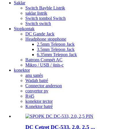
Saklar
Switch Bayble Listrik
saklar listrik
Switch tombol Switch
Switch switch
Stopkontak
DC Gande Jack
Headphone stopphone
2.5mm Telepon Jack
3.5mm Telepon Jack
6.35mm Telepon Jack
Batrons Compét AC
Mikro / USB / jinis-c
konektor
anu sanés
Wadah batré
Connector anderson
convertor pv
Rj45
konektor tector
Konektor batré
DC Cetret DC-533, 2.0, 2,5 ...