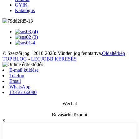
GYIK
Katalógus
© Szerzői jog - 2010-2023: Minden jog fenntartva.
Oldaltérkép
-
TOP BLOG
-
LEGJOBB KERESÉS
E-mail küldése
Telefon
Email
WhatsApp
13356166080
Wechat
Bevásárlóközpont
x