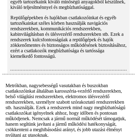
egyéb tartozékaink kiváló minőségű anyagokból készülnek,
kiváló teljesítménnyel és megbízhatósággal.
Repülőgépekben és hajókban csatlakozóinkat és egyéb
tartozékainkat széles körben használják navigációs
rendszerekben, kommunikációs rendszerekben,
kabinvilágításban és ülésvezérlő rendszerekben stb. Ezek a
rendszerek kulcsfontosságúak a repülőgépek és hajók
zökkenőmentes és biztonságos működésének biztosításához,
ezért a csatlakozók megbízhatósága és tartóssága
kiemelkedő fontosságú.
Metrókban, nagysebességű vasutakban és buszokban
csatlakozóinkat általában karosszéria-vezérlő rendszerekben,
belső világítási rendszerekben, elektromos ülésvezérlő
rendszerekben, személyre szabott szórakoztató rendszerekben
stb. használják. Ezek a rendszerek mind nagy megbízhatóságú
csatlakozókat igényelnek ahhoz, hogy időben és pontosan
működjenek. Nemcsak a jármű normál működését támogatjuk,
hanem segítünk javítani a jármű működési hatékonyságát,
csökkenteni a meghibásodási arányt, és jobb utazási élményt
nyújtani az utasoknak.