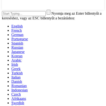
Nyomja meg az Enter billentyűt a
kereséshez, vagy az ESC billentyűt a bezáráshoz
English
French
German
Portuguese
Spanish
Russian
Japanese
Korean
Arabic
Irish
Greek
Turkish
Italian
Danish
Romanian
Indonesian
Czech
Afrikaans
Swedish