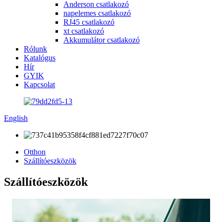
Anderson csatlakozó
napelemes csatlakozó
RJ45 csatlakozó
xt csatlakozó
Akkumulátor csatlakozó
Rólunk
Katalógus
Hír
GYIK
Kapcsolat
English
Otthon
Szállítóeszközök
Szállítóeszközök