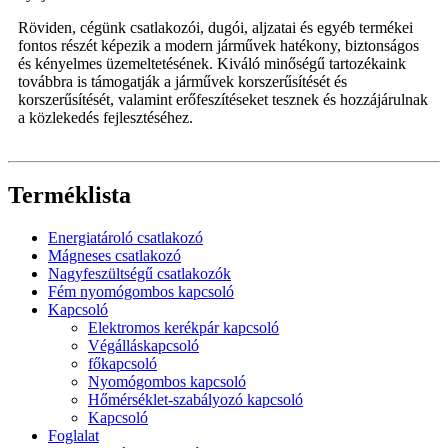
Röviden, cégünk csatlakozói, dugói, aljzatai és egyéb termékei
fontos részét képezik a modern járművek hatékony, biztonságos
és kényelmes üzemeltetésének. Kiváló minőségű tartozékaink
továbbra is támogatják a járművek korszerűsítését és
korszerűsítését, valamint erőfeszítéseket tesznek és hozzájárulnak
a közlekedés fejlesztéséhez.
Terméklista
Energiatároló csatlakozó
Mágneses csatlakozó
Nagyfeszültségű csatlakozók
Fém nyomógombos kapcsoló
Kapcsoló
Elektromos kerékpár kapcsoló
Végálláskapcsoló
főkapcsoló
Nyomógombos kapcsoló
Hőmérséklet-szabályozó kapcsoló
Kapcsoló
Foglalat