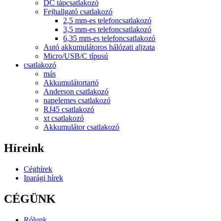
DC tápcsatlakozó
Fejhallgató csatlakozó
2,5 mm-es telefoncsatlakozó
3,5 mm-es telefoncsatlakozó
6,35 mm-es telefoncsatlakozó
Autó akkumulátoros hálózati aljzata
Micro/USB/C típusú
csatlakozó
más
Akkumulátortartó
Anderson csatlakozó
napelemes csatlakozó
RJ45 csatlakozó
xt csatlakozó
Akkumulátor csatlakozó
Híreink
Céghírek
Iparági hírek
CÉGÜNK
Rólunk