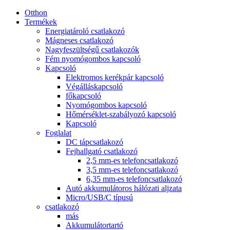
Otthon
Termékek
Energiatároló csatlakozó
Mágneses csatlakozó
Nagyfeszültségű csatlakozók
Fém nyomógombos kapcsoló
Kapcsoló
Elektromos kerékpár kapcsoló
Végálláskapcsoló
főkapcsoló
Nyomógombos kapcsoló
Hőmérséklet-szabályozó kapcsoló
Kapcsoló
Foglalat
DC tápcsatlakozó
Fejhallgató csatlakozó
2,5 mm-es telefoncsatlakozó
3,5 mm-es telefoncsatlakozó
6,35 mm-es telefoncsatlakozó
Autó akkumulátoros hálózati aljzata
Micro/USB/C típusú
csatlakozó
más
Akkumulátortartó