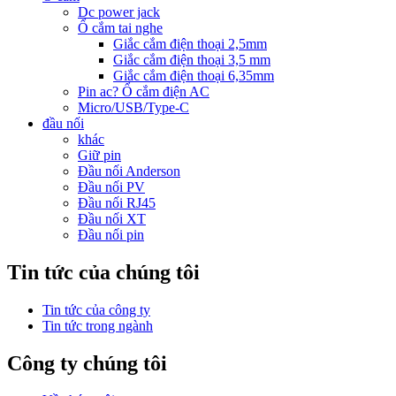
Dc power jack
Ổ cắm tai nghe
Giắc cắm điện thoại 2,5mm
Giắc cắm điện thoại 3,5 mm
Giắc cắm điện thoại 6,35mm
Pin ac? Ổ cắm điện AC
Micro/USB/Type-C
đầu nối
khác
Giữ pin
Đầu nối Anderson
Đầu nối PV
Đầu nối RJ45
Đầu nối XT
Đầu nối pin
Tin tức của chúng tôi
Tin tức của công ty
Tin tức trong ngành
Công ty chúng tôi