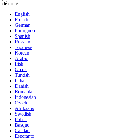
để đóng
English
French
German
Portuguese
Spanish
Russian
Japanese
Korean
Arabic
Irish
Greek
Turkish
Italian
Danish
Romanian
Indonesian
Czech
Afrikaans
Swedish
Polish
Basque
Catalan
Esperanto