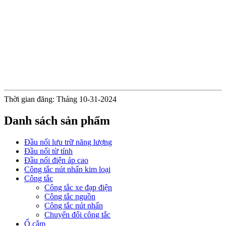
Thời gian đăng: Tháng 10-31-2024
Danh sách sản phẩm
Đầu nối lưu trữ năng lượng
Đầu nối từ tính
Đầu nối điện áp cao
Công tắc nút nhấn kim loại
Công tắc
Công tắc xe đạp điện
Công tắc nguồn
Công tắc nút nhấn
Chuyển đổi công tắc
Ổ cắm