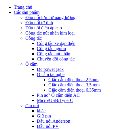
Trang chủ
Các sản phẩm
Đầu nối lưu trữ năng lượng
Đầu nối từ tính
Đầu nối điện áp cao
Công tắc nút nhấn kim loại
Công tắc
Công tắc xe đạp điện
Công tắc nguồn
Công tắc nút nhấn
Chuyển đổi công tắc
Ổ cắm
Dc power jack
Ổ cắm tai nghe
Giắc cắm điện thoại 2,5mm
Giắc cắm điện thoại 3,5 mm
Giắc cắm điện thoại 6,35mm
Pin ac? Ổ cắm điện AC
Micro/USB/Type-C
đầu nối
khác
Giữ pin
Đầu nối Anderson
Đầu nối PV