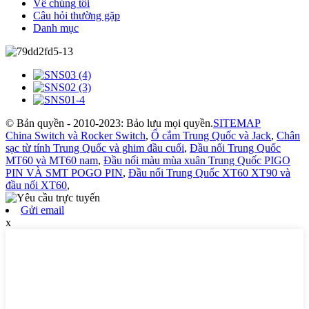
Về chúng tôi
Câu hỏi thường gặp
Danh mục
© Bản quyền - 2010-2023: Bảo lưu mọi quyền.
SITEMAP
China Switch và Rocker Switch
,
Ổ cắm Trung Quốc và Jack
,
Chân
sạc từ tính Trung Quốc và ghim đầu cuối
,
Đầu nối Trung Quốc
MT60 và MT60 nam
,
Đầu nối màu mùa xuân Trung Quốc PIGO
PIN VÀ SMT POGO PIN
,
Đầu nối Trung Quốc XT60 XT90 và
đầu nối XT60
,
Gửi email
x