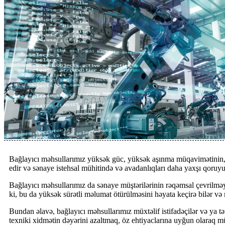
Bağlayıcı məhsullarımız yüksək güc, yüksək aşınma müqavimətinin, 
edir və sənaye istehsal mühitində və avadanlıqları daha yaxşı qoruyur v
Bağlayıcı məhsullarımız da sənaye müştərilərinin rəqəmsal çevrilməy
ki, bu da yüksək sürətli məlumat ötürülməsini həyata keçirə bilər və m
Bundan əlavə, bağlayıcı məhsullarımız müxtəlif istifadəçilər və ya 
texniki xidmətin dəyərini azaltmaq, öz ehtiyaclarına uyğun olaraq m