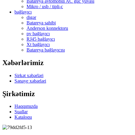
Batareya avtomobili AC güc yuvası
Mikro / usb / tipli-c
bağlayıcı
digər
Batareya sahibi
Anderson konnektoru
pv bağlayıcı
RJ45 bağlayıcı
Xt bağlayıcı
Batareya bağlayıcısı
Xəbərlərimiz
Şirkət xəbərləri
Sənaye xəbərləri
Şirkətimiz
Haqqımızda
Suallar
Kataloqu