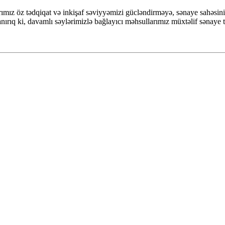
ımız öz tədqiqat və inkişaf səviyyəmizi gücləndirməyə, sənaye sahəsini 
ırıq ki, davamlı səylərimizlə bağlayıcı məhsullarımız müxtəlif sənaye 