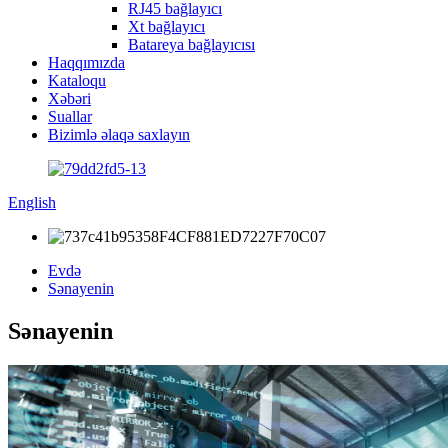
RJ45 bağlayıcı
Xt bağlayıcı
Batareya bağlayıcısı
Haqqımızda
Kataloqu
Xəbəri
Suallar
Bizimlə əlaqə saxlayın
English
Evdə
Sənayenin
Sənayenin