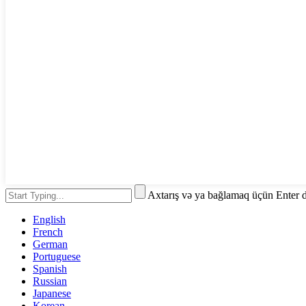
Axtarış və ya bağlamaq üçün Enter 
English
French
German
Portuguese
Spanish
Russian
Japanese
Korean