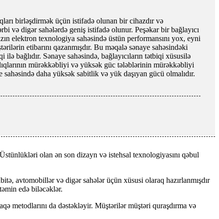
qları birləşdirmək üçün istifadə olunan bir cihazdır və
ərbi və digər sahələrdə geniş istifadə olunur. Peşəkar bir bağlayıcı
mızın elektron texnologiya sahəsində üstün performansını yox, eyni
ərilərin etibarını qazanmışdır. Bu məqalə sənaye sahəsindəki
i ilə bağlıdır. Sənaye sahəsində, bağlayıcıların tətbiqi xüsusilə
ıqlarının mürəkkəbliyi və yüksək güc tələblərinin mürəkkəbliyi
e sahəsində daha yüksək sabitlik və yük daşıyan gücü olmalıdır.
tünlükləri olan ən son dizayn və istehsal texnologiyasını qəbul
itə, avtomobillər və digər sahələr üçün xüsusi olaraq hazırlanmışdır
təmin edə biləcəklər.
aqə metodlarını da dəstəkləyir. Müştərilər müştəri quraşdırma və