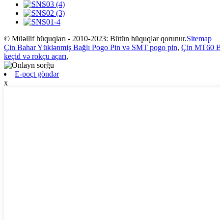
© Müəllif hüquqları - 2010-2023: Bütün hüquqlar qorunur.
Sitemap
Çin Bahar Yüklənmiş Bağlı Pogo Pin və SMT pogo pin
,
Çin MT60 B
keçid və rokçu açarı
,
E-poçt göndər
x