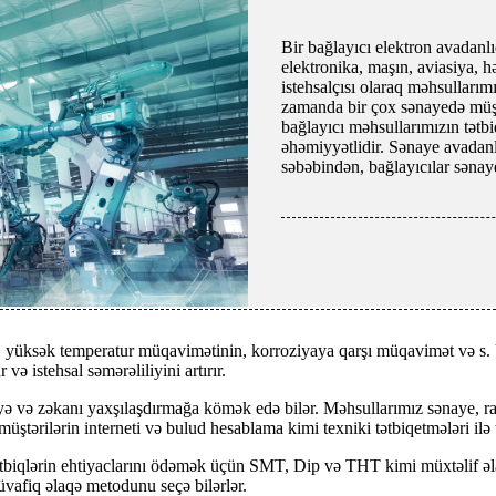
Bir bağlayıcı elektron avadanlı
elektronika, maşın, aviasiya, h
istehsalçısı olaraq məhsulları
zamanda bir çox sənayedə müşt
bağlayıcı məhsullarımızın tətbiq
əhəmiyyətlidir. Sənaye avadanl
səbəbindən, bağlayıcılar sənay
yüksək temperatur müqavimətinin, korroziyaya qarşı müqavimət və s. Üs
ə istehsal səmərəliliyini artırır.
ə və zəkanı yaxşılaşdırmağa kömək edə bilər. Məhsullarımız sənaye, rab
üştərilərin interneti və bulud hesablama kimi texniki tətbiqetmələri ilə 
tətbiqlərin ehtiyaclarını ödəmək üçün SMT, Dip və THT kimi müxtəlif əl
üvafiq əlaqə metodunu seçə bilərlər.