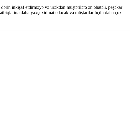
dərin inkişaf etdirməyə və ürəkdən müştərilərə ən əhatəli, peşəkar
tətbiqlərinə daha yaxşı xidmət edəcək və müştərilər üçün daha çox