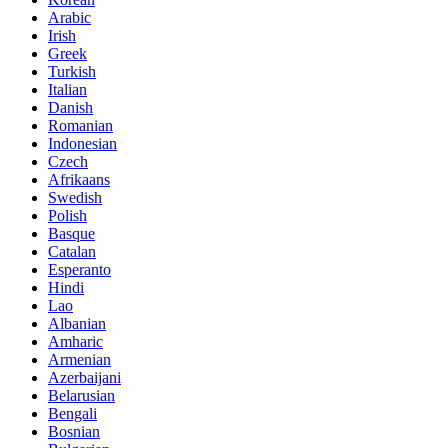
Arabic
Irish
Greek
Turkish
Italian
Danish
Romanian
Indonesian
Czech
Afrikaans
Swedish
Polish
Basque
Catalan
Esperanto
Hindi
Lao
Albanian
Amharic
Armenian
Azerbaijani
Belarusian
Bengali
Bosnian