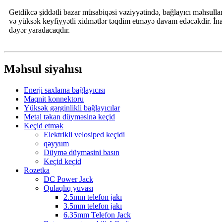
Getdikcə şiddətli bazar müsabiqəsi vəziyyətində, bağlayıcı məhsullar
və yüksək keyfiyyətli xidmətlər təqdim etməyə davam edəcəkdir. İnan
dəyər yaradacaqdır.
Məhsul siyahısı
Enerji saxlama bağlayıcısı
Maqnit konnektoru
Yüksək gərginlikli bağlayıcılar
Metal təkan düyməsinə keçid
Keçid etmək
Elektrikli velosiped keçidi
qəyyum
Düymə düyməsini basın
Keçid keçid
Rozetka
DC Power Jack
Qulaqlıq yuvası
2.5mm telefon jakı
3.5mm telefon jakı
6.35mm Telefon Jack