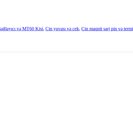
ağlayıcı və MT60 Kişi
,
Çin yuvası və cek
,
Çin maqnit şarj pin və term