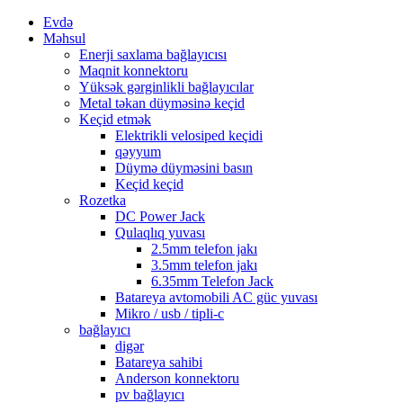
Evdə
Məhsul
Enerji saxlama bağlayıcısı
Maqnit konnektoru
Yüksək gərginlikli bağlayıcılar
Metal təkan düyməsinə keçid
Keçid etmək
Elektrikli velosiped keçidi
qəyyum
Düymə düyməsini basın
Keçid keçid
Rozetka
DC Power Jack
Qulaqlıq yuvası
2.5mm telefon jakı
3.5mm telefon jakı
6.35mm Telefon Jack
Batareya avtomobili AC güc yuvası
Mikro / usb / tipli-c
bağlayıcı
digər
Batareya sahibi
Anderson konnektoru
pv bağlayıcı