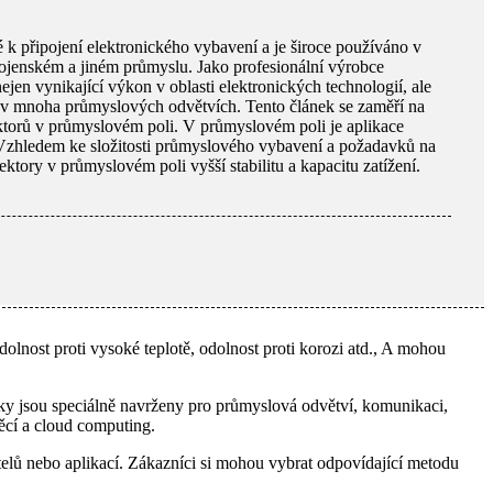
 k připojení elektronického vybavení a je široce používáno v
, vojenském a jiném průmyslu. Jako profesionální výrobce
jen vynikající výkon v oblasti elektronických technologií, ale
 v mnoha průmyslových odvětvích. Tento článek se zaměří na
ktorů v průmyslovém poli. V průmyslovém poli je aplikace
Vzhledem ke složitosti průmyslového vybavení a požadavků na
tory v průmyslovém poli vyšší stabilitu a kapacitu zatížení.
olnost proti vysoké teplotě, odolnost proti korozi atd., A mohou
ky jsou speciálně navrženy pro průmyslová odvětví, komunikaci,
věcí a cloud computing.
lů nebo aplikací. Zákazníci si mohou vybrat odpovídající metodu