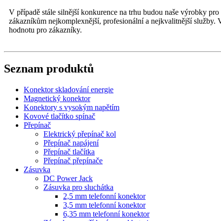
V případě stále silnější konkurence na trhu budou naše výrobky pro
zákazníkům nejkomplexnější, profesionální a nejkvalitnější služby.
hodnotu pro zákazníky.
Seznam produktů
Konektor skladování energie
Magnetický konektor
Konektory s vysokým napětím
Kovové tlačítko spínač
Přepínač
Elektrický přepínač kol
Přepínač napájení
Přepínač tlačítka
Přepínač přepínače
Zásuvka
DC Power Jack
Zásuvka pro sluchátka
2,5 mm telefonní konektor
3,5 mm telefonní konektor
6,35 mm telefonní konektor