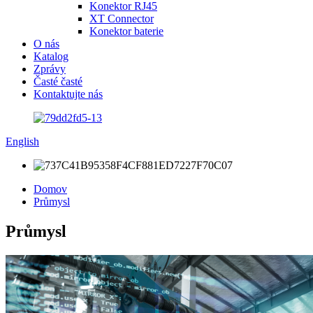
Konektor RJ45
XT Connector
Konektor baterie
O nás
Katalog
Zprávy
Časté časté
Kontaktujte nás
English
Domov
Průmysl
Průmysl