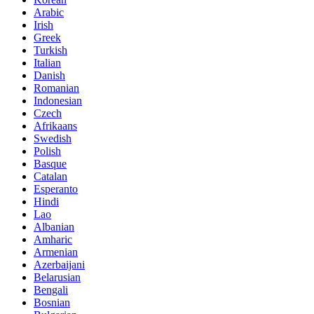
Arabic
Irish
Greek
Turkish
Italian
Danish
Romanian
Indonesian
Czech
Afrikaans
Swedish
Polish
Basque
Catalan
Esperanto
Hindi
Lao
Albanian
Amharic
Armenian
Azerbaijani
Belarusian
Bengali
Bosnian