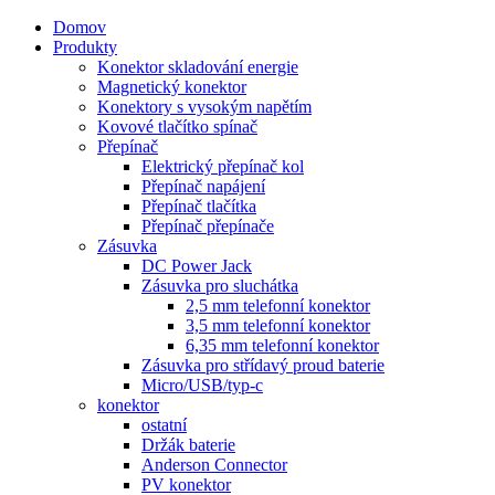
Domov
Produkty
Konektor skladování energie
Magnetický konektor
Konektory s vysokým napětím
Kovové tlačítko spínač
Přepínač
Elektrický přepínač kol
Přepínač napájení
Přepínač tlačítka
Přepínač přepínače
Zásuvka
DC Power Jack
Zásuvka pro sluchátka
2,5 mm telefonní konektor
3,5 mm telefonní konektor
6,35 mm telefonní konektor
Zásuvka pro střídavý proud baterie
Micro/USB/typ-c
konektor
ostatní
Držák baterie
Anderson Connector
PV konektor