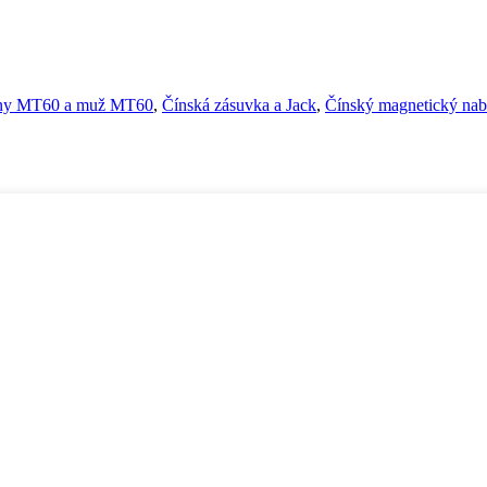
íny MT60 a muž MT60
,
Čínská zásuvka a Jack
,
Čínský magnetický nabíj