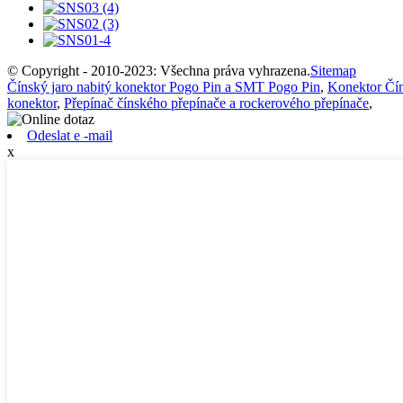
© Copyright - 2010-2023: Všechna práva vyhrazena.
Sitemap
Čínský jaro nabitý konektor Pogo Pin a SMT Pogo Pin
,
Konektor Č
konektor
,
Přepínač čínského přepínače a rockerového přepínače
,
Odeslat e -mail
x