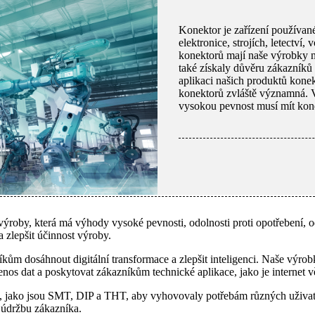
Konektor je zařízení používané
elektronice, strojích, letectví
konektorů mají naše výrobky ne
také získaly důvěru zákazníků
aplikaci našich produktů kone
konektorů zvláště významná. 
vysokou pevnost musí mít konek
výroby, která má výhody vysoké pevnosti, odolnosti proti opotřebení, od
 zlepšit účinnost výroby.
 dosáhnout digitální transformace a zlepšit inteligenci. Naše výrob
enos dat a poskytovat zákazníkům technické aplikace, jako je internet 
í, jako jsou SMT, DIP a THT, aby vyhovovaly potřebám různých uživate
a údržbu zákazníka.