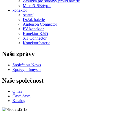
Zásuvka pro střídavý proud baterie
Micro/USB/typ-c
konektor
ostatní
Držák baterie
Anderson Connector
PV konektor
Konektor RJ45
XT Connector
Konektor baterie
Naše zprávy
Společnost News
Zprávy průmyslu
Naše společnost
O nás
Časté časté
Katalog