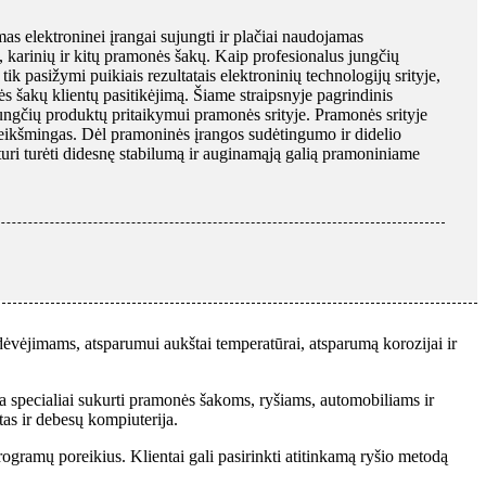
as elektroninei įrangai sujungti ir plačiai naudojamas
, karinių ir kitų pramonės šakų. Kaip profesionalus jungčių
ik pasižymi puikiais rezultatais elektroninių technologijų srityje,
s šakų klientų pasitikėjimą. Šiame straipsnyje pagrindinis
ngčių produktų pritaikymui pramonės srityje. Pramonės srityje
reikšmingas. Dėl pramoninės įrangos sudėtingumo ir didelio
turi turėti didesnę stabilumą ir auginamąją galią pramoniniame
ėvėjimams, atsparumui aukštai temperatūrai, atsparumą korozijai ir
ra specialiai sukurti pramonės šakoms, ryšiams, automobiliams ir
tas ir debesų kompiuterija.
ogramų poreikius. Klientai gali pasirinkti atitinkamą ryšio metodą