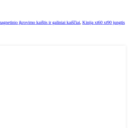
agnetinio įkrovimo kaištis ir galiniai kaiščiai
,
Kinija xt60 xt90 jungtis