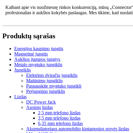
Kalbant apie vis nuožmesnę rinkos konkurenciją, mūsų „Connector“ prod
profesionalias ir aukštos kokybės paslaugas. Mes tikime, kad nuola
Produktų sąrašas
Energijos kaupimo jungtis
Magnetinė jungtis
Aukštos įtampos jungtys
Metalo mygtuko jungiklis
Jungiklis
Elektrinis dviračių jungiklis
Maitinimo jungiklis
Paspauskite mygtuko jungiklį
Perjungimo jungiklis
Lizdas
DC Power Jack
Ausinių lizdas
2,5 mm telefono lizdas
3,5 mm telefono lizdas
6,35 mm telefono lizdas
Akumuliatoriaus automobilio kintamosios srovės lizdas