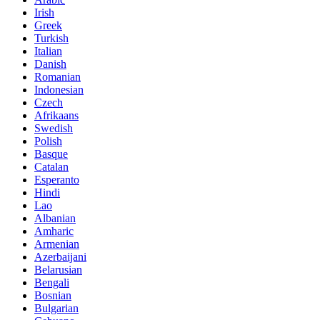
Irish
Greek
Turkish
Italian
Danish
Romanian
Indonesian
Czech
Afrikaans
Swedish
Polish
Basque
Catalan
Esperanto
Hindi
Lao
Albanian
Amharic
Armenian
Azerbaijani
Belarusian
Bengali
Bosnian
Bulgarian