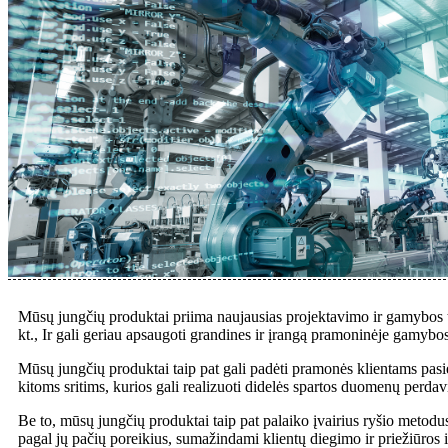
Mūsų jungčių produktai priima naujausias projektavimo ir gamybos te
kt., Ir gali geriau apsaugoti grandines ir įrangą pramoninėje gamyb
Mūsų jungčių produktai taip pat gali padėti pramonės klientams pasie
kitoms sritims, kurios gali realizuoti didelės spartos duomenų perdav
Be to, mūsų jungčių produktai taip pat palaiko įvairius ryšio metodu
pagal jų pačių poreikius, sumažindami klientų diegimo ir priežiūros i