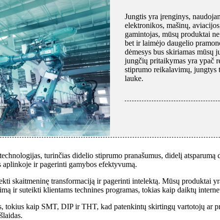
Jungtis yra įrenginys, naudojam
elektronikos, mašinų, aviacijos
gamintojas, mūsų produktai ne t
bet ir laimėjo daugelio pramonė
dėmesys bus skiriamas mūsų ju
jungčių pritaikymas yra ypač 
stiprumo reikalavimų, jungtys 
lauke.
chnologijas, turinčias didelio stiprumo pranašumus, didelį atsparumą d
os aplinkoje ir pagerinti gamybos efektyvumą.
kti skaitmeninę transformaciją ir pagerinti intelektą. Mūsų produktai y
imą ir suteikti klientams technines programas, tokias kaip daiktų interne
s, tokius kaip SMT, DIP ir THT, kad patenkintų skirtingų vartotojų ar pr
šlaidas.