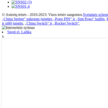
© Autorių teisės - 2010-2023: Visos teisės saugomos.
Svetainės sche
„China Spring“ pakrauta jungties „Pogo PIN“ ir „Smt Pogo“ kaištis
,
ir xt60 jungtis
,
„China Switch“ ir „Rocker Switch“
,
Siųsti el. Laišką
x