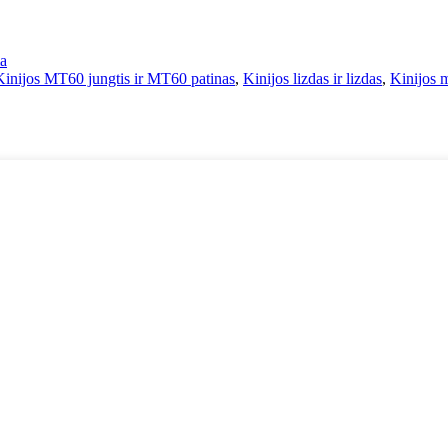
ma
Kinijos MT60 jungtis ir MT60 patinas
,
Kinijos lizdas ir lizdas
,
Kinijos m