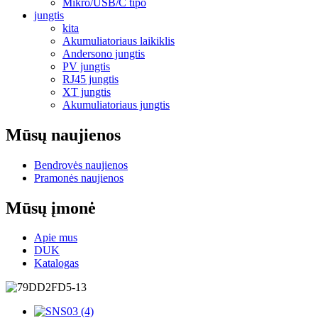
Mikro/USB/C tipo
jungtis
kita
Akumuliatoriaus laikiklis
Andersono jungtis
PV jungtis
RJ45 jungtis
XT jungtis
Akumuliatoriaus jungtis
Mūsų naujienos
Bendrovės naujienos
Pramonės naujienos
Mūsų įmonė
Apie mus
DUK
Katalogas