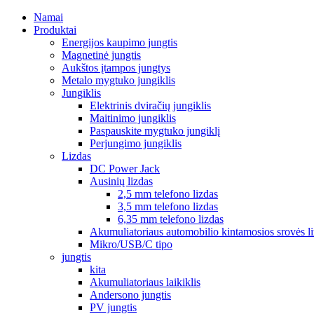
Namai
Produktai
Energijos kaupimo jungtis
Magnetinė jungtis
Aukštos įtampos jungtys
Metalo mygtuko jungiklis
Jungiklis
Elektrinis dviračių jungiklis
Maitinimo jungiklis
Paspauskite mygtuko jungiklį
Perjungimo jungiklis
Lizdas
DC Power Jack
Ausinių lizdas
2,5 mm telefono lizdas
3,5 mm telefono lizdas
6,35 mm telefono lizdas
Akumuliatoriaus automobilio kintamosios srovės l
Mikro/USB/C tipo
jungtis
kita
Akumuliatoriaus laikiklis
Andersono jungtis
PV jungtis