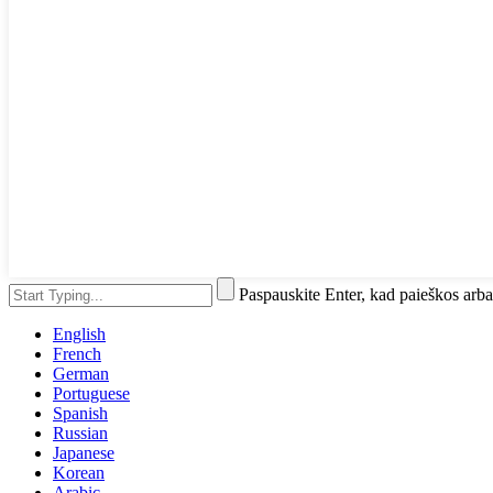
Paspauskite Enter, kad paieškos ar
English
French
German
Portuguese
Spanish
Russian
Japanese
Korean
Arabic