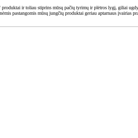
uktai ir toliau stiprins mūsų pačių tyrimų ir plėtros lygį, giliai ugdys
tinėmis pastangomis mūsų jungčių produktai geriau aptarnaus įvairias p