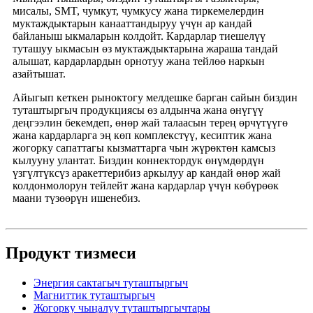
мисалы, SMT, чумкут, чумкусу жана тиркемелердин
муктаждыктарын канааттандыруу үчүн ар кандай
байланыш ыкмаларын колдойт. Кардарлар тиешелүү
туташуу ыкмасын өз муктаждыктарына жараша тандай
алышат, кардарлардын орнотуу жана тейлөө наркын
азайтышат.
Айыгып кеткен рыноктогу мелдешке барган сайын биздин
туташтыргыч продукциясы өз алдынча жана өнүгүү
деңгээлин бекемдеп, өнөр жай талаасын терең өрчүтүүгө
жана кардарларга эң көп комплекстүү, кесиптик жана
жогорку сапаттагы кызматтарга чын жүрөктөн камсыз
кылууну улантат. Биздин коннектордук өнүмдөрдүн
үзгүлтүксүз аракеттерибиз аркылуу ар кандай өнөр жай
колдонмолорун тейлейт жана кардарлар үчүн көбүрөөк
маани түзөөрүн ишенебиз.
Продукт тизмеси
Энергия сактагыч туташтыргыч
Магниттик туташтыргыч
Жогорку чыңалуу туташтыргычтары