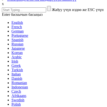
x
Жабуу үчүн издөө же ESC үчүн
Enter баскычын басыңыз
English
French
German
Portuguese
Spanish
Russian
Japanese
Korean
Arabic
Irish
Greek
Turkish
Italian
Danish
Romanian
Indonesian
Czech
Afrikaans
Swedish
Polish