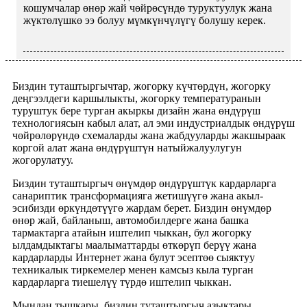
кошумчалар өнөр жай чөйрөсүндө туруктуулук жана
жүктөлүшкө ээ болуу мүмкүнчүлүгү болушу керек.
Биздин туташтыргычтар, жогорку күчтөрдүн, жогорку
деңгээлдеги каршылыкты, жогорку температуранын
туруштук бере турган акыркы дизайн жана өндүрүш
технологиясын кабыл алат, ал эми индустриалдык өндүрүш
чөйрөлөрүндө схемаларды жана жабдууларды жакшыраак
коргой алат жана өндүрүштүн натыйжалуулугун
жогорулатуу.
Биздин туташтыргыч өнүмдөр өндүрүштүк кардарларга
санариптик трансформацияга жетишүүгө жана акыл-
эсибизди өркүндөтүүгө жардам берет. Биздин өнүмдөр
өнөр жай, байланыш, автомобилдерге жана башка
тармактарга атайын иштелип чыккан, бул жогорку
ылдамдыктагы маалыматтарды өткөрүп берүү жана
кардарларды Интернет жана булут эсептөө сыяктуу
техникалык тиркемелер менен камсыз кыла турган
кардарларга тиешелүү түрдө иштелип чыккан.
Мындан тышкары, биздин туташтыргыч азыктары,