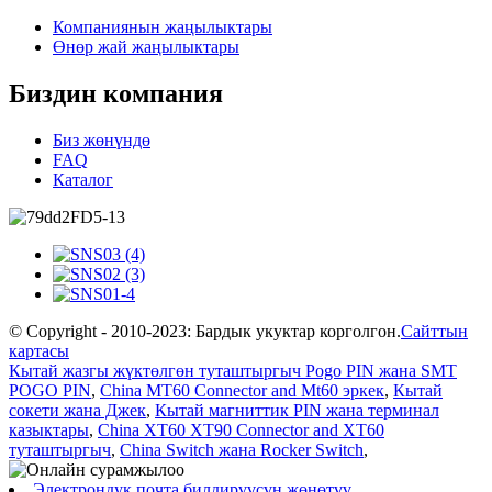
Компаниянын жаңылыктары
Өнөр жай жаңылыктары
Биздин компания
Биз жөнүндө
FAQ
Каталог
© Copyright - 2010-2023: Бардык укуктар корголгон.
Сайттын
картасы
Кытай жазгы жүктөлгөн туташтыргыч Pogo PIN жана SMT
POGO PIN
,
China MT60 Connector and Mt60 эркек
,
Кытай
сокети жана Джек
,
Кытай магниттик PIN жана терминал
казыктары
,
China XT60 XT90 Connector and XT60
туташтыргыч
,
China Switch жана Rocker Switch
,
Электрондук почта билдирүүсүн жөнөтүү