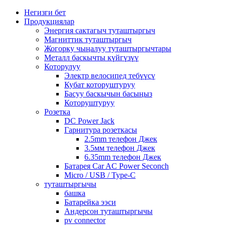
Негизги бет
Продукциялар
Энергия сактагыч туташтыргыч
Магниттик туташтыргыч
Жогорку чыңалуу туташтыргычтары
Металл баскычты күйгүзүү
Которулуу
Электр велосипед тебүүсү
Кубат которуштуруу
Басуу баскычын басыңыз
Которуштуруу
Розетка
DC Power Jack
Гарнитура розеткасы
2.5mm телефон Джек
3.5мм телефон Джек
6.35mm телефон Джек
Батарея Car AC Power Seconch
Micro / USB / Type-C
туташтыргычы
башка
Батарейка ээси
Андерсон туташтыргычы
pv connector