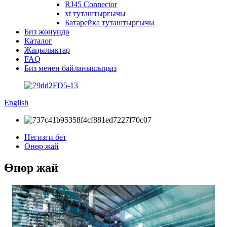
RJ45 Connector
xt туташтыргычы
Батарейка туташтыргычы
Биз жөнүндө
Каталог
Жаңылыктар
FAQ
Биз менен байланышыңыз
English
Негизги бет
Өнөр жай
Өнөр жай