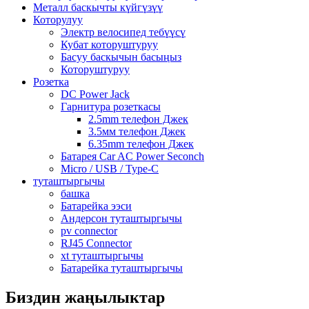
Металл баскычты күйгүзүү
Которулуу
Электр велосипед тебүүсү
Кубат которуштуруу
Басуу баскычын басыңыз
Которуштуруу
Розетка
DC Power Jack
Гарнитура розеткасы
2.5mm телефон Джек
3.5мм телефон Джек
6.35mm телефон Джек
Батарея Car AC Power Seconch
Micro / USB / Type-C
туташтыргычы
башка
Батарейка ээси
Андерсон туташтыргычы
pv connector
RJ45 Connector
xt туташтыргычы
Батарейка туташтыргычы
Биздин жаңылыктар