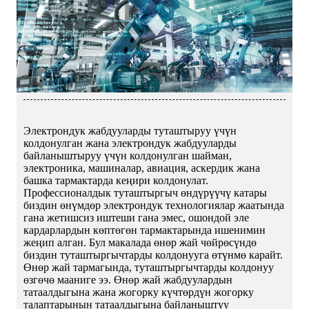
Электрондук жабдууларды туташтыруу үчүн
колдонулган жана электрондук жабдууларды
байланыштыруу үчүн колдонулган шайман,
электроника, машиналар, авиация, аскердик жана
башка тармактарда кеңири колдонулат.
Профессионалдык туташтыргыч өндүрүүчү катары
биздин өнүмдөр электрондук технологиялар жаатында
гана жетишсиз иштеши гана эмес, ошондой эле
кардарлардын көптөгөн тармактарында ишенимин
жеңип алган. Бул макалада өнөр жай чөйрөсүндө
биздин туташтыргычтарды колдонууга өтүнмө карайт.
Өнөр жай тармагында, туташтыргычтарды колдонуу
өзгөчө мааниге ээ. Өнөр жай жабдуулардын
татаалдыгына жана жогорку күчтөрдүн жогорку
талаптарынын татаалдыгына байланыштуу