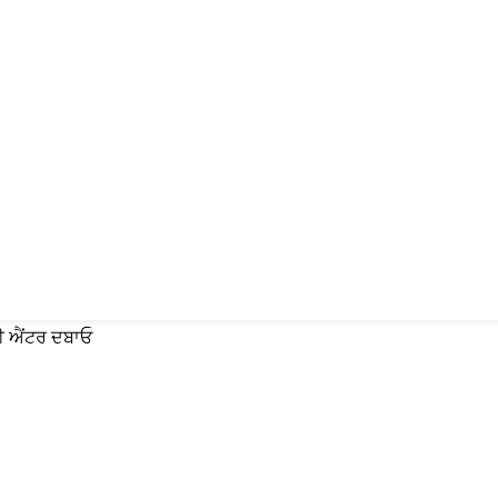
ਈ ਐਂਟਰ ਦਬਾਓ