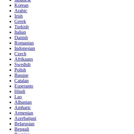
Korean
Arabic
Irish
Greek
Turkish
Italian
Danish
Romanian
Indonesian
Czech
Afrikaans
Swedish
Polish
Basque
Catalan
Esperanto
Hindi
Lao
Albanian
Amharic
Armenian
Azerbaijani
Belarusian
Bengali